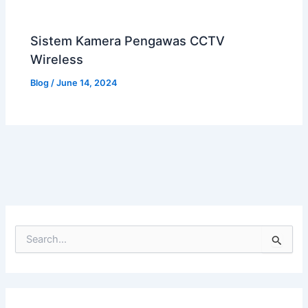
Sistem Kamera Pengawas CCTV
Wireless
Blog
/
June 14, 2024
S
e
a
r
c
h