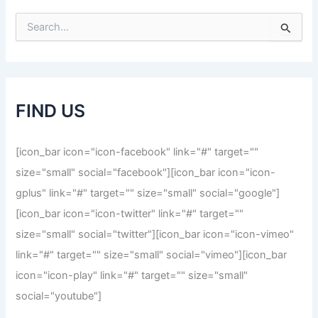
S
e
a
r
c
h
FIND US
f
o
r
[icon_bar icon="icon-facebook" link="#" target=""
:
size="small" social="facebook"][icon_bar icon="icon-
gplus" link="#" target="" size="small" social="google"]
[icon_bar icon="icon-twitter" link="#" target=""
size="small" social="twitter"][icon_bar icon="icon-vimeo"
link="#" target="" size="small" social="vimeo"][icon_bar
icon="icon-play" link="#" target="" size="small"
social="youtube"]