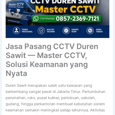
Jasa Pasang CCTV Duren
Sawit — Master CCTV,
Solusi Keamanan yang
Nyata
Duren Sawit merupakan salah satu kawasan yang
berkembang sangat pesat di Jakarta Timur. Pertumbuhan
perumahan, ruko, pusat kuliner, pertokoan, sekolah,
gudang, hingga perkantoran membuat kebutuhan sistem
keamanan semakin meningkat setiap tahunnya. Aktivitas