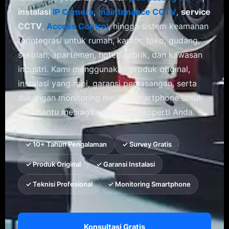
instalasi
IP Camera
,
maintenance CCTV
,
service
CCTV
,
Access Control
, hingga sistem keamanan
terintegrasi untuk rumah, kantor, toko, gudang,
sekolah, apartemen, hotel, pabrik, dan kawasan
industri. Kami menggunakan produk original,
instalasi yang rapi, garansi pemasangan, serta
dukungan monitoring melalui smartphone untuk
membantu menjaga keamanan properti Anda.
✓ 10+ Tahun Pengalaman
✓ Survey Gratis
✓ Produk Original
✓ Garansi Instalasi
✓ Teknisi Profesional
✓ Monitoring Smartphone
Konsultasi Gratis