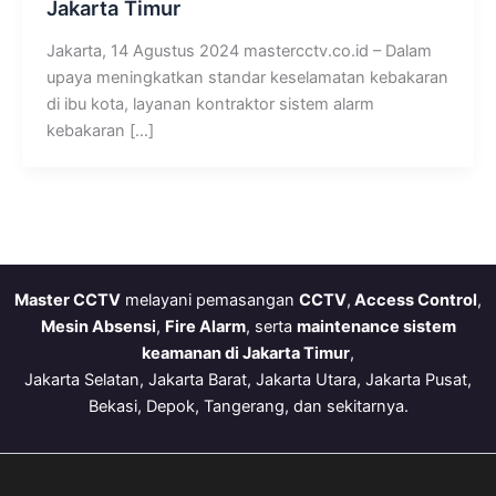
Jakarta Timur
Jakarta, 14 Agustus 2024 mastercctv.co.id – Dalam
upaya meningkatkan standar keselamatan kebakaran
di ibu kota, layanan kontraktor sistem alarm
kebakaran […]
Master CCTV
melayani pemasangan
CCTV
,
Access Control
,
Mesin Absensi
,
Fire Alarm
, serta
maintenance sistem
keamanan di Jakarta Timur
,
Jakarta Selatan, Jakarta Barat, Jakarta Utara, Jakarta Pusat,
Bekasi, Depok, Tangerang, dan sekitarnya.