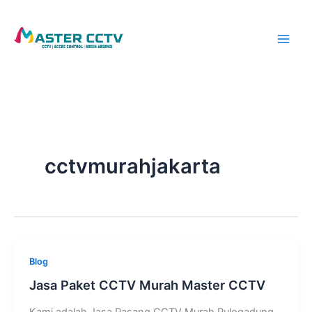
Skip
to
content
cctvmurahjakarta
Blog
Jasa Paket CCTV Murah Master CCTV
Kami adalah Jasa Pasang CCTV Murah Pulogadung