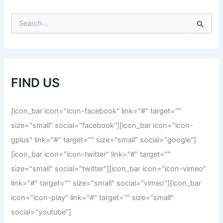
S
e
a
r
c
h
FIND US
f
o
r
[icon_bar icon="icon-facebook" link="#" target=""
:
size="small" social="facebook"][icon_bar icon="icon-
gplus" link="#" target="" size="small" social="google"]
[icon_bar icon="icon-twitter" link="#" target=""
size="small" social="twitter"][icon_bar icon="icon-vimeo"
link="#" target="" size="small" social="vimeo"][icon_bar
icon="icon-play" link="#" target="" size="small"
social="youtube"]