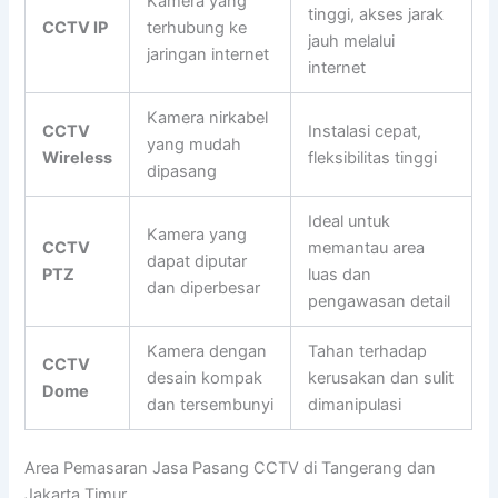
Kamera yang
tinggi, akses jarak
CCTV IP
terhubung ke
jauh melalui
jaringan internet
internet
Kamera nirkabel
CCTV
Instalasi cepat,
yang mudah
Wireless
fleksibilitas tinggi
dipasang
Ideal untuk
Kamera yang
CCTV
memantau area
dapat diputar
PTZ
luas dan
dan diperbesar
pengawasan detail
Kamera dengan
Tahan terhadap
CCTV
desain kompak
kerusakan dan sulit
Dome
dan tersembunyi
dimanipulasi
Area Pemasaran Jasa Pasang CCTV di Tangerang dan
Jakarta Timur