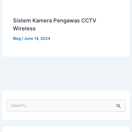
Sistem Kamera Pengawas CCTV
Wireless
Blog
/
June 14, 2024
S
e
a
r
c