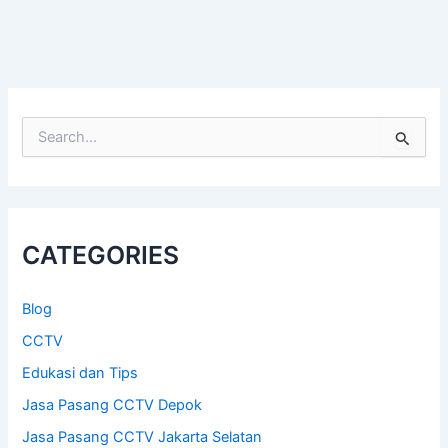
S
e
a
r
c
h
CATEGORIES
f
o
r
Blog
:
CCTV
Edukasi dan Tips
Jasa Pasang CCTV Depok
Jasa Pasang CCTV Jakarta Selatan