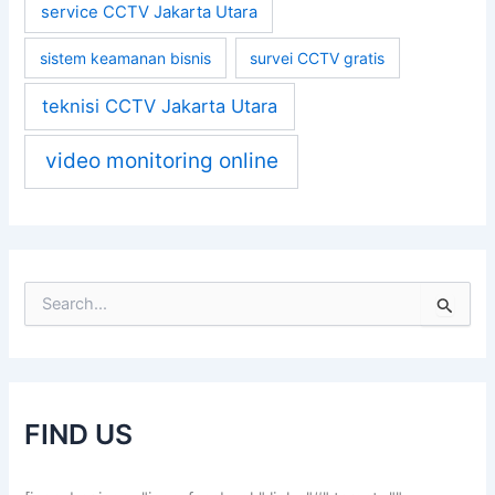
service CCTV Jakarta Utara
sistem keamanan bisnis
survei CCTV gratis
teknisi CCTV Jakarta Utara
video monitoring online
S
e
a
r
c
h
FIND US
f
o
r