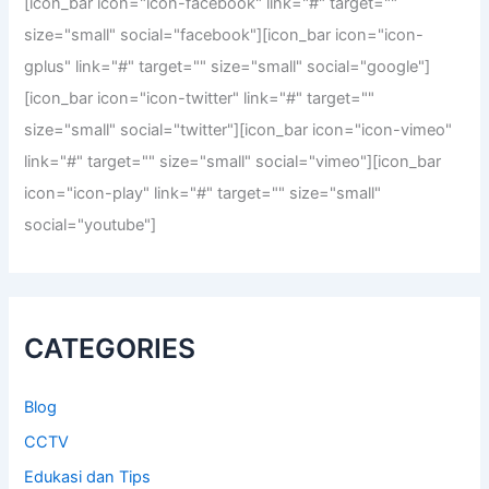
[icon_bar icon="icon-facebook" link="#" target=""
:
size="small" social="facebook"][icon_bar icon="icon-
gplus" link="#" target="" size="small" social="google"]
[icon_bar icon="icon-twitter" link="#" target=""
size="small" social="twitter"][icon_bar icon="icon-vimeo"
link="#" target="" size="small" social="vimeo"][icon_bar
icon="icon-play" link="#" target="" size="small"
social="youtube"]
CATEGORIES
Blog
CCTV
Edukasi dan Tips