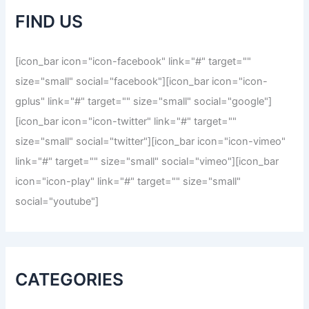
h
FIND US
f
o
r
[icon_bar icon="icon-facebook" link="#" target=""
:
size="small" social="facebook"][icon_bar icon="icon-
gplus" link="#" target="" size="small" social="google"]
[icon_bar icon="icon-twitter" link="#" target=""
size="small" social="twitter"][icon_bar icon="icon-vimeo"
link="#" target="" size="small" social="vimeo"][icon_bar
icon="icon-play" link="#" target="" size="small"
social="youtube"]
CATEGORIES