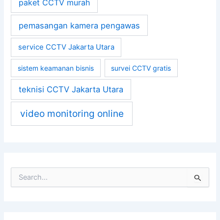
paket CCTV murah
pemasangan kamera pengawas
service CCTV Jakarta Utara
sistem keamanan bisnis
survei CCTV gratis
teknisi CCTV Jakarta Utara
video monitoring online
S
e
a
r
c