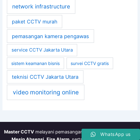
network infrastructure
paket CCTV murah
pemasangan kamera pengawas
service CCTV Jakarta Utara
sistem keamanan bisnis
survei CCTV gratis
teknisi CCTV Jakarta Utara
video monitoring online
Master CCTV
melayani pemasangan
CCTV
,
Access Control
,
WhatsApp us
Mesin Absensi
,
Fire Alarm
, serta
maintenance sistem