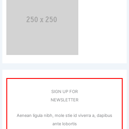
SIGN UP FOR
NEWSLETTER
Aenean ligula nibh, mole stie id viverra a, dapibus
ante lobortis