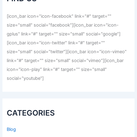
o
r
[icon_bar icon="icon-facebook" link="#" target=""
:
size="small" social="facebook"][icon_bar icon="icon-
gplus" link="#" target="" size="small" social="google"]
[icon_bar icon="icon-twitter" link="#" target=""
size="small" social="twitter"][icon_bar icon="icon-vimeo"
link="#" target="" size="small" social="vimeo"][icon_bar
icon="icon-play" link="#" target="" size="small"
social="youtube"]
CATEGORIES
Blog