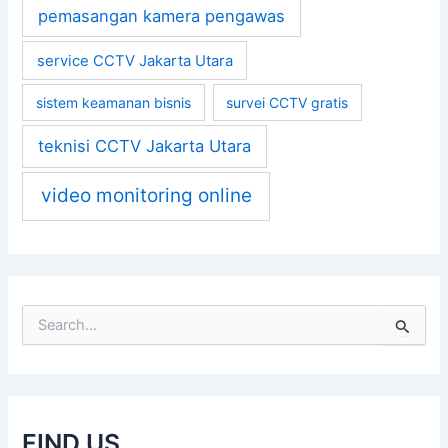
pemasangan kamera pengawas
service CCTV Jakarta Utara
sistem keamanan bisnis
survei CCTV gratis
teknisi CCTV Jakarta Utara
video monitoring online
S
e
a
r
c
h
FIND US
f