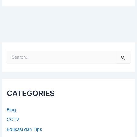
S
e
a
r
c
h
CATEGORIES
f
o
r
Blog
:
CCTV
Edukasi dan Tips