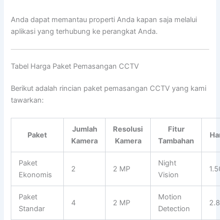
Anda dapat memantau properti Anda kapan saja melalui
aplikasi yang terhubung ke perangkat Anda.
Tabel Harga Paket Pemasangan CCTV
Berikut adalah rincian paket pemasangan CCTV yang kami
tawarkan:
Jumlah
Resolusi
Fitur
Paket
Ha
Kamera
Kamera
Tambahan
Paket
Night
2
2 MP
1.
Ekonomis
Vision
Paket
Motion
4
2 MP
2.
Standar
Detection